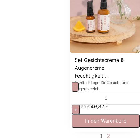
Set Gesichtscreme &
Augencreme –
Feuchtigkeit ...
Sanfte Pflege für Gesicht und
-
Augenbereich
49,32
€
54,80
€
+
In den Warenkorb
1
2