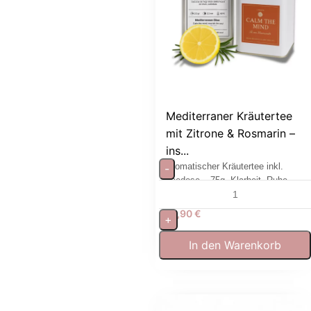
Mediterraner Kräutertee
mit Zitrone & Rosmarin –
ins...
Aromatischer Kräutertee inkl.
-
Teedose – 75g, Klarheit, Ruhe
und mediterrane Leichtigkeit.
12,90
€
+
In den Warenkorb