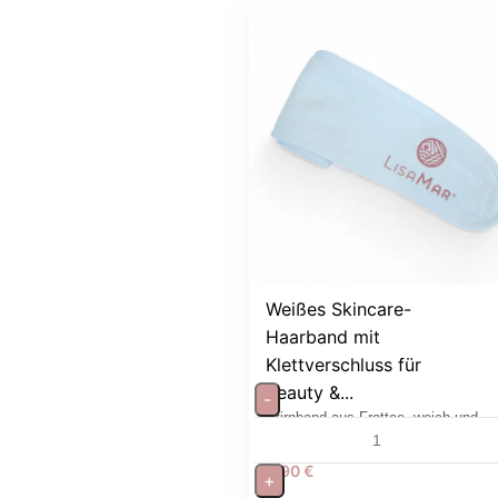
Weißes Skincare-
Haarband mit
Klettverschluss für
Beauty &...
-
Stirnband aus Frottee, weich und
waschbar für Gesichtspflege
5,90
€
+