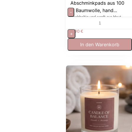
Abschminkpads aus 100
% Baumwolle, hand...
-
Nachhaltig und sanft zur Haut.
Wiederverwendbar & waschbar
6,90
€
+
In den Warenkorb