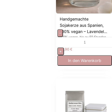
Handgemachte
Sojakerze aus Spanien,
100% vegan – Lavendel...
-
100% vegan, bis zu 50 Stunden
Brenndauer
19,90
€
+
In den Warenkorb