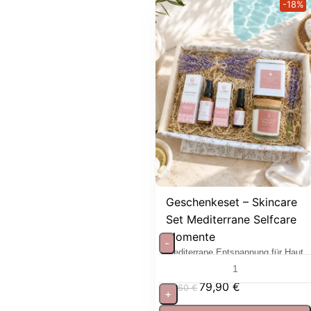
-18%
Geschenkeset – Skincare
Set Mediterrane Selfcare
Momente
-
Mediterrane Entspannung für Haut
und Sinne
79,90
€
97,60
€
+