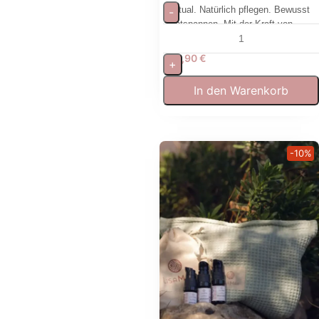
Ritual. Natürlich pflegen. Bewusst
-
entspannen. Mit der Kraft von
Jade.
13,90
€
+
In den Warenkorb
-10%