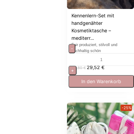
Kennenlern-Set mit
handgenähter
Kosmetiktasche –
mediterr...
Fair produziert, stilvoll und
-
nachhaltig schön
29,52
€
32,80
€
+
In den Warenkorb
-25%