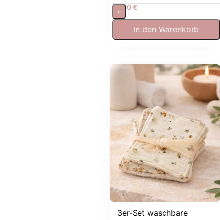
7,90
€
+
In den Warenkorb
3er-Set waschbare