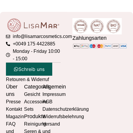
info@lisamarcosmetics.com
Zahlungsarten
+0049 175 4422885
Monday - Friday 10:00
- 15:00
Schreib uns
Retouren & Widerruf
Über
Categories
Allgemein
uns
Gesicht
Impressum
Presse
Accessoire
AGB
Kontakt
Sets
Datenschutzerklärung
Produkte
Magazin
Widerrufsbelehrung
FAQ
Reinigung
Versand
und
Seren &
und