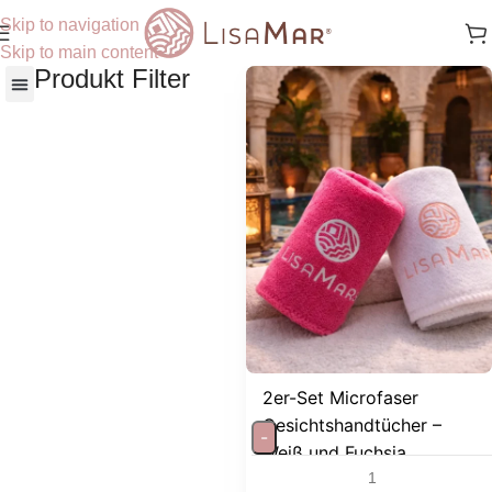
Skip to navigation
Skip to main content
Produkt Filter
Nach Hautbedürfnisse
2er-Set Microfaser
Gesichtshandtücher –
-
Weiß und Fuchsia,...
Ideal zum sanften abtrocknen