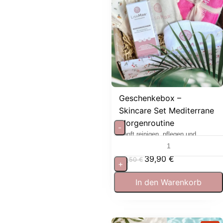
Geschenkebox –
Skincare Set Mediterrane
Morgenroutine
-
Sanft reinigen, pflegen und
entspannen
39,90
€
53,50
€
+
In den Warenkorb