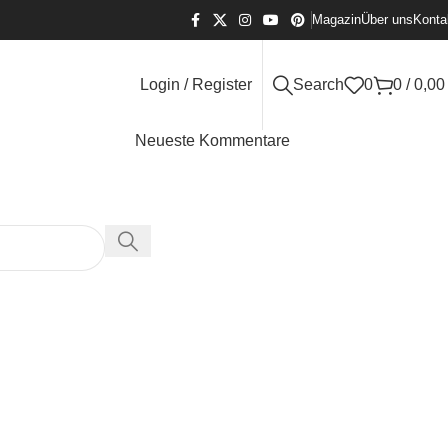
Magazin
Über uns
Konta
Login / Register
Search
0
0
/
0,0
Neueste Kommentare