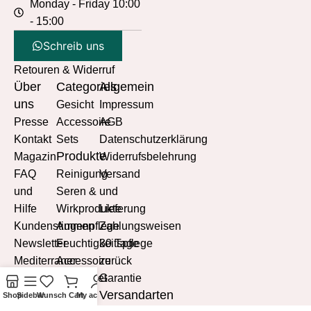
Monday - Friday 10:00
- 15:00
Schreib uns
Retouren & Widerruf
Über
Categories
Allgemein
uns
Gesicht
Impressum
Presse
Accessoire
AGB
Kontakt
Sets
Datenschutzerklärung
Produkte
Magazin
Widerrufsbelehrung
FAQ
Reinigung
Versand
und
Seren &
und
Hilfe
Wirkprodukte
Lieferung
Kundenstimmen
Augenpflege
Zahlungsweisen
Newsletter
Feuchtigkeitspflege
30 Tage
Mediterraner
Accessoire
zurück
Lebensstil
Probierset
Garantie
Versandarten
Mediterrane
Shop
Sidebar
Wunsch
Cart
My account